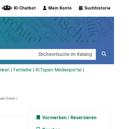
KI-Chatbot
Mein Konto
Suchhistorie
nken
|
Fernleihe
|
KITopen-Medienportal
|
hen Seen /
Vormerken