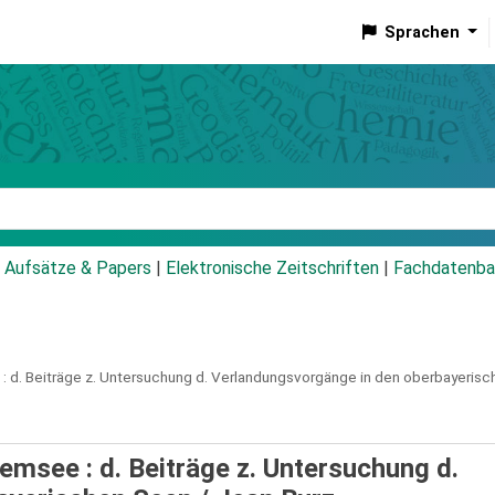
Sprachen
talog
Aufsätze & Papers
|
Elektronische Zeitschriften
|
Fachdatenba
:
d. Beiträge z. Untersuchung d. Verlandungsvorgänge in den oberbayerisc
msee : d. Beiträge z. Untersuchung d.