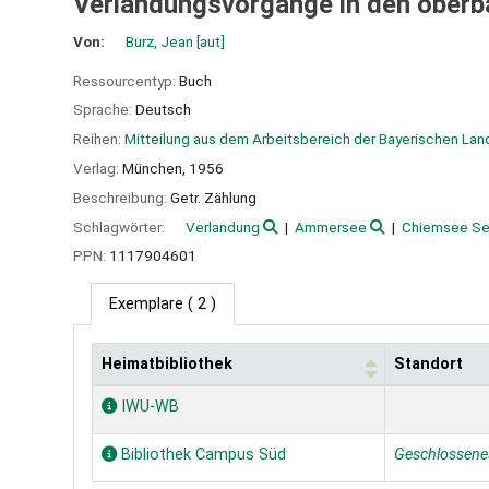
Verlandungsvorgänge in den oberb
Von:
Burz, Jean
[aut]
Ressourcentyp:
Buch
Sprache:
Deutsch
Reihen:
Mitteilung aus dem Arbeitsbereich der Bayerischen La
Verlag:
München,
1956
Beschreibung:
Getr. Zählung
Schlagwörter:
Verlandung
Ammersee
Chiemsee S
PPN:
1117904601
Exemplare
( 2 )
Heimatbibliothek
Standort
Exemplare
IWU-WB
Bibliothek Campus Süd
Geschlossene