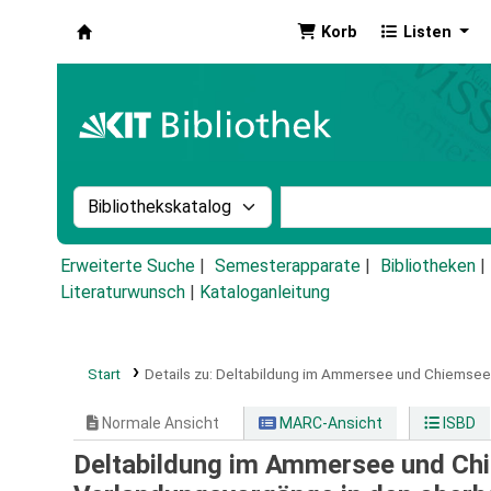
Korb
Listen
Koha
Suche im Katalog nach:
Stichwortsuche im Ka
Erweiterte Suche
Semesterapparate
Bibliotheken
Literaturwunsch
|
Kataloganleitung
Start
Details zu:
Deltabildung im Ammersee und Chiemsee 
Normale Ansicht
MARC-Ansicht
ISBD
Deltabildung im Ammersee und Chie