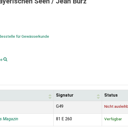
ayerischen Seen /
Jean Burz
ndesstelle für Gewässerkunde
ee
Signatur
Status
G49
Nicht ausleih
s Magazin
81 E 260
Verfügbar