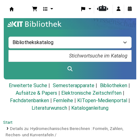
Koha
Erweiterte Suche
Semesterapparate
Bibliotheken
Aufsätze & Papers
|
Elektronische Zeitschriften
|
Fachdatenbanken
|
Fernleihe
|
KITopen-Medienportal
|
Literaturwunsch
|
Kataloganleitung
Start
Details zu:
Hydromechanisches Berechnen :
Formeln, Zahlen,
Rechen- und Kurventafeln /