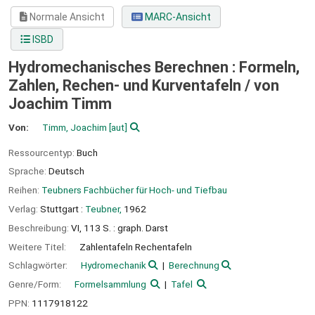
Normale Ansicht
MARC-Ansicht
ISBD
Hydromechanisches Berechnen : Formeln,
Zahlen, Rechen- und Kurventafeln /
von
Joachim Timm
Von:
Timm, Joachim
[aut]
Ressourcentyp:
Buch
Sprache:
Deutsch
Reihen:
Teubners Fachbücher für Hoch- und Tiefbau
Verlag:
Stuttgart :
Teubner,
1962
Beschreibung:
VI, 113 S. : graph. Darst
Weitere Titel:
Zahlentafeln Rechentafeln
Schlagwörter:
Hydromechanik
Berechnung
Genre/Form:
Formelsammlung
Tafel
PPN:
1117918122