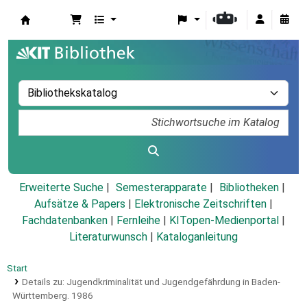
Koha
Erweiterte Suche
Semesterapparate
Bibliotheken
Aufsätze & Papers
|
Elektronische Zeitschriften
|
Fachdatenbanken
|
Fernleihe
|
KITopen-Medienportal
|
Literaturwunsch
|
Kataloganleitung
Start
Details zu:
Jugendkriminalität und Jugendgefährdung in Baden-
Württemberg.
1986