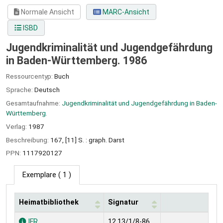
Normale Ansicht
MARC-Ansicht
ISBD
Jugendkriminalität und Jugendgefährdung
in Baden-Württemberg. 1986
Ressourcentyp:
Buch
Sprache:
Deutsch
Gesamtaufnahme:
Jugendkriminalität und Jugendgefährdung in Baden-
Württemberg.
Verlag:
1987
Beschreibung:
167, [11] S. : graph. Darst
PPN:
1117920127
Exemplare
( 1 )
Heimatbibliothek
Signatur
Exemplare
IFR
12.13/1/8-86