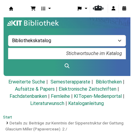
Koha
Erweiterte Suche
Semesterapparate
Bibliotheken
Aufsätze & Papers
|
Elektronische Zeitschriften
|
Fachdatenbanken
|
Fernleihe
|
KITopen-Medienportal
|
Literaturwunsch
|
Kataloganleitung
Start
Details zu:
Beiträge zur Kenntnis der Sippenstruktur der Gattung
Glaucium Miller (Papaverceae).
2 /