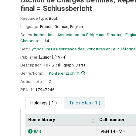
l'Action de Charges Définies, Répé
final = Schlussbericht
Resource type:
Book
Language:
French
,
German
,
English
Series:
International Association for Bridge and Structural Engi
Charpentes
; 14
Set:
Symposium La Résistance des Structures et Leur Déformabi
Publisher:
[Zürich],
[1974]
Description:
107 S. : Ill., graph. Darst
Genre/Form:
Konferenzschrift
Action note:
2
PPN:
1117947246
Holdings
( 1 )
Title notes ( 1 )
Home library
Call number
Holdings
IMB
IVBH 14 <M>