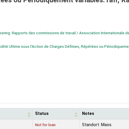
tées ou Périodiquement variables. rafi, R
neering. Rapports des commissions de travail / Association Internationale d
lité Ultime sous l'Action de Charges Définies, Répétées ou Périodiquemen
Status
Notes
Not for loan
Standort: Mass.