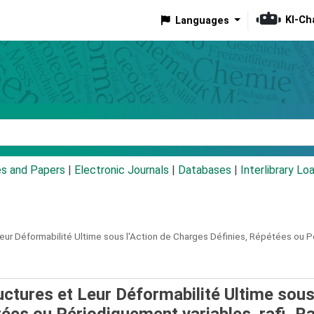
KI-Ch
Languages
eyword
es and Papers
|
Electronic Journals
|
Databases
|
Interlibrary Lo
ur Déformabilité Ultime sous l'Action de Charges Définies, Répétées ou P
tures et Leur Déformabilité Ultime sou