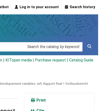
atbot
Log in to your account
Search history
an
|
KITopen media
|
Purchase request |
Catalog Guide
ériodiquement variables.
rafi,
Rapport final = Schlussbericht
Print
s
Cite