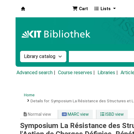
Cart
Lists
Koha online
Search the catalog by:
Search the catalog by k
Advanced search
Course reserves
Libraries
Articl
Home
Details for:
Symposium La Résistance des Structures et Le
Normal view
MARC view
ISBD view
Symposium La Résistance des Struc