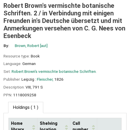
Robert Brown's vermischte botanische
Schriften. 2 /
in Verbindung mit einigen
Freunden in's Deutsche übersetzt und mit
Anmerkungen versehen von C. G. Nees von
Esenbeck
By:
Brown, Robert
[aut]
Resource type:
Book
Language:
German
Set:
Robert Brown's vermischte botanische Schriften.
Publisher:
Leipzig :
Fleischer,
1826
Description:
VIII, 791 S
PPN:
1118009258
Holdings
( 1 )
Home
Shelving
Call
library
location
number