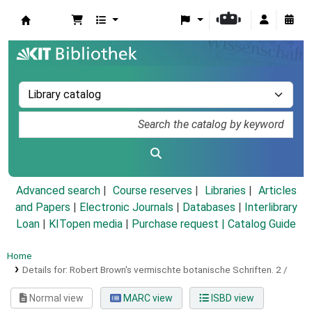
Koha online
Advanced search
Course reserves
Libraries
Articles
and Papers
|
Electronic Journals
|
Databases
|
Interlibrary
Loan
|
KITopen media
|
Purchase request |
Catalog Guide
Home
Details for:
Robert Brown's vermischte botanische Schriften.
2 /
Normal view
MARC view
ISBD view