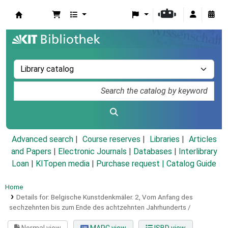
Koha online
Advanced search
Course reserves
Libraries
Articles
and Papers
|
Electronic Journals
|
Databases
|
Interlibrary
Loan
|
KITopen media
|
Purchase request |
Catalog Guide
Home
Details for:
Belgische Kunstdenkmäler.
2,
Vom Anfang des
sechzehnten bis zum Ende des achtzehnten Jahrhunderts /