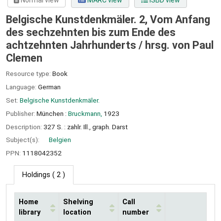
Normal view
MARC view
ISBD view
Belgische Kunstdenkmäler. 2, Vom Anfang
des sechzehnten bis zum Ende des
achtzehnten Jahrhunderts /
hrsg. von Paul
Clemen
Resource type:
Book
Language:
German
Set:
Belgische Kunstdenkmäler.
Publisher:
München :
Bruckmann,
1923
Description:
327 S. : zahlr. Ill., graph. Darst
Subject(s):
Belgien
PPN:
1118042352
Holdings
( 2 )
Home
Shelving
Call
library
location
number