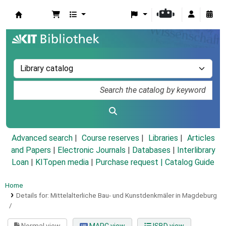
Koha online
Advanced search
Course reserves
Libraries
Articles
and Papers
|
Electronic Journals
|
Databases
|
Interlibrary
Loan
|
KITopen media
|
Purchase request |
Catalog Guide
Home
Details for:
Mittelalterliche Bau- und Kunstdenkmäler in Magdeburg
/