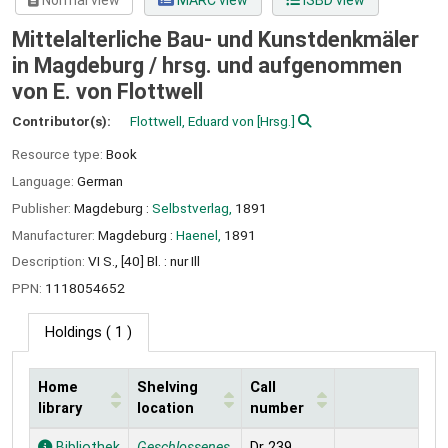
Normal view
MARC view
ISBD view
Mittelalterliche Bau- und Kunstdenkmäler
in Magdeburg /
hrsg. und aufgenommen
von E. von Flottwell
Contributor(s):
Flottwell, Eduard von
[Hrsg.]
Resource type:
Book
Language:
German
Publisher:
Magdeburg :
Selbstverlag,
1891
Manufacturer:
Magdeburg :
Haenel,
1891
Description:
VI S., [40] Bl. : nur Ill
PPN:
1118054652
Holdings
( 1 )
Home
Shelving
Call
library
location
number
Holdings
Bibliothek
Geschlossenes
Dr 239