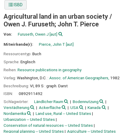
ISBD
Agricultural land in an urban society /
Owen J. Furuseth; John T. Pierce
Von:
Furuseth, Owen J
[aut]
Mitwirkende(r):
Pierce, John T
[aut]
Ressourcentyp:
Buch
Sprache:
Englisch
Reihen:
Resource publications in geography
Verlag:
Washington, D.C. :
Assoc. of American Geographers,
1982
Beschreibung:
VI, 89 S : graph. Darst
ISBN:
0892911492
Schlagwörter:
Ländlicher Raum
Bodennutzung
Verstädterung
Ackerfläche
USA
Kanada
Nordamerika
Land use, Rural -- United States
Urbanization -- United States
Conservation of natural resources -- United States
Regional planning -- United States
Agriculture -- United States