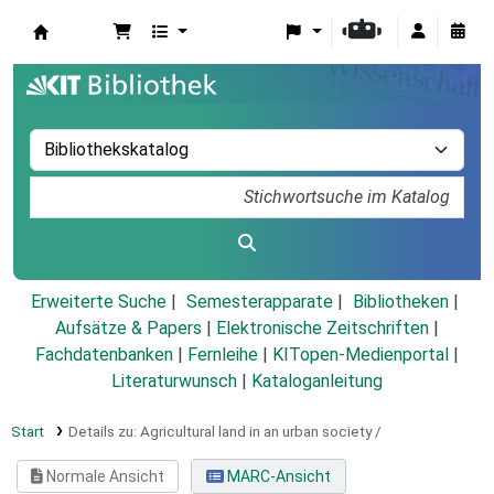
Koha
Erweiterte Suche
Semesterapparate
Bibliotheken
Aufsätze & Papers
|
Elektronische Zeitschriften
|
Fachdatenbanken
|
Fernleihe
|
KITopen-Medienportal
|
Literaturwunsch
|
Kataloganleitung
Start
Details zu:
Agricultural land in an urban society /
Normale Ansicht
MARC-Ansicht