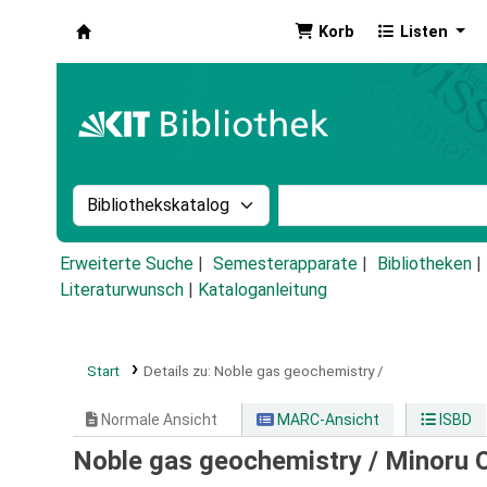
Korb
Listen
Koha
Suche im Katalog nach:
Stichwortsuche im Ka
Erweiterte Suche
Semesterapparate
Bibliotheken
Literaturwunsch
|
Kataloganleitung
Start
Details zu:
Noble gas geochemistry /
Normale Ansicht
MARC-Ansicht
ISBD
Noble gas geochemistry /
Minoru 