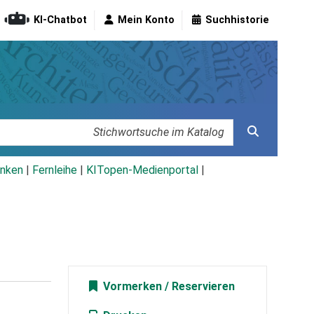
KI-Chatbot
Mein Konto
Suchhistorie
nken
|
Fernleihe
|
KITopen-Medienportal
|
Vormerken