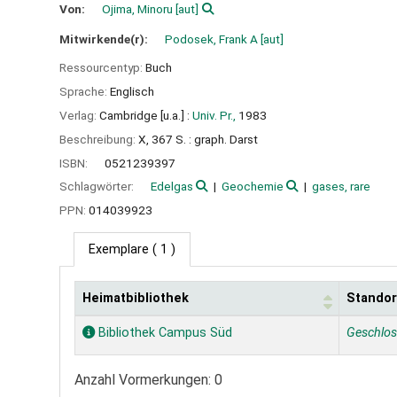
Von:
Ojima, Minoru
[aut]
Mitwirkende(r):
Podosek, Frank A
[aut]
Ressourcentyp:
Buch
Sprache:
Englisch
Verlag:
Cambridge [u.a.] :
Univ. Pr.,
1983
Beschreibung:
X, 367 S. : graph. Darst
ISBN:
0521239397
Schlagwörter:
Edelgas
Geochemie
gases, rare
PPN:
014039923
Exemplare
( 1 )
Heimatbibliothek
Standor
Exemplare
Bibliothek Campus Süd
Geschlo
Anzahl Vormerkungen: 0