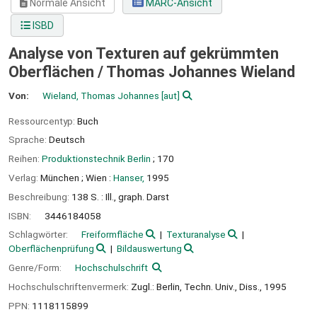
Normale Ansicht
MARC-Ansicht
ISBD
Analyse von Texturen auf gekrümmten
Oberflächen /
Thomas Johannes Wieland
Von:
Wieland, Thomas Johannes
[aut]
Ressourcentyp:
Buch
Sprache:
Deutsch
Reihen:
Produktionstechnik Berlin
; 170
Verlag:
München ;
Wien :
Hanser,
1995
Beschreibung:
138 S. : Ill., graph. Darst
ISBN:
3446184058
Schlagwörter:
Freiformfläche
Texturanalyse
Oberflächenprüfung
Bildauswertung
Genre/Form:
Hochschulschrift
Hochschulschriftenvermerk:
Zugl.: Berlin, Techn. Univ., Diss., 1995
PPN:
1118115899