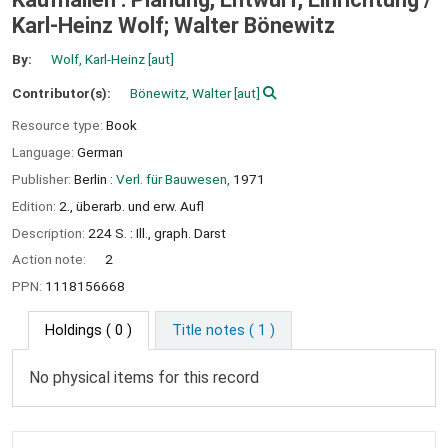
Karl-Heinz Wolf; Walter Bönewitz
By:
Wolf, Karl-Heinz
[aut]
Contributor(s):
Bönewitz, Walter
[aut]
Resource type:
Book
Language:
German
Publisher:
Berlin :
Verl. für Bauwesen,
1971
Edition:
2., überarb. und erw. Aufl
Description:
224 S. : Ill., graph. Darst
Action note:
2
PPN:
1118156668
Holdings
( 0 )
Title notes ( 1 )
No physical items for this record