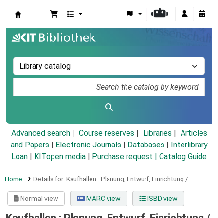
Koha online
Advanced search
Course reserves
Libraries
Articles
and Papers
|
Electronic Journals
|
Databases
|
Interlibrary
Loan
|
KITopen media
|
Purchase request |
Catalog Guide
Home
Details for:
Kaufhallen :
Planung, Entwurf, Einrichtung /
Normal view
MARC view
ISBD view
Kaufhallen : Planung, Entwurf, Einrichtung /