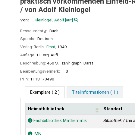
praktisch vorkommenden Einfeld-R
/
von Adolf Kleinlogel
Von:
Kleinlogel, Adolf
[aut]
Ressourcentyp:
Buch
Sprache:
Deutsch
Verlag:
Berlin :
Ernst,
1949
Auflage:
11. erg. Aufl
Beschreibung:
460 S. : zahlr. graph. Darst
Bearbeitungsvermerk:
3
PPN:
1118170490
Exemplare
( 2 )
Titelinformationen ( 1 )
Heimatbibliothek
Standort
Exemplare
Fachbibliothek Mathematik
Bibliothek / frei 
IMB