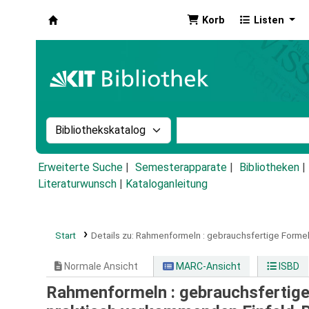
Korb
Listen
Koha
Suche im Katalog nach:
Stichwortsuche im Ka
Erweiterte Suche
Semesterapparate
Bibliotheken
Literaturwunsch
|
Kataloganleitung
Start
Details zu:
Rahmenformeln :
gebrauchsfertige Formel
Normale Ansicht
MARC-Ansicht
ISBD
Rahmenformeln : gebrauchsfertige 