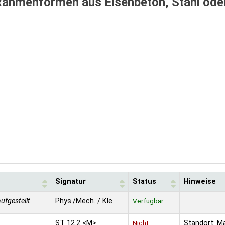
ahmenformen aus Eisenbeton, Stahl ode
Signatur
Status
Hinweise
aufgestellt
Phys./Mech. / Kle
Verfügbar
ST 12.2 <M>
Nicht
Standort: M