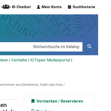
KI-Chatbot
Mein Konto
Suchhistorie
nken
|
Fernleihe
|
KITopen-Medienportal
|
menformen aus Eisenbeton, Stahl oder Holz /
Vormerken
len