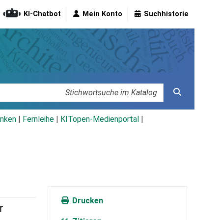
KI-Chatbot
Mein Konto
Suchhistorie
nken
|
Fernleihe
|
KITopen-Medienportal
|
Drucken
r