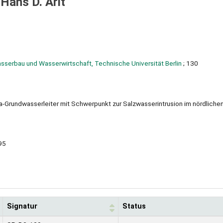
Hans D. Arlt
 Wasserbau und Wasserwirtschaft, Technische Universität Berlin
; 130
a-Grundwasserleiter mit Schwerpunkt zur Salzwasserintrusion im nördliche
995
Signatur
Status