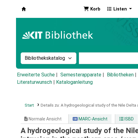
Korb
Listen
Koha
Suche im Katalog nach:
Stichwortsuche im Ka
Erweiterte Suche
Semesterapparate
Bibliotheken
Literaturwunsch
|
Kataloganleitung
Start
Details zu:
A hydrogeological study of the Nile Delta 
Normale Ansicht
MARC-Ansicht
ISBD
A hydrogeological study of the Nil