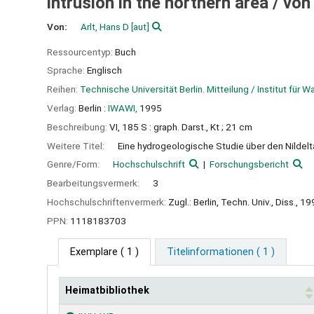
intrusion in the northern area /
von 
Von:
Arlt, Hans D
[aut]
Ressourcentyp:
Buch
Sprache:
Englisch
Reihen:
Technische Universität Berlin. Mitteilung / Institut für
Verlag:
Berlin :
IWAWI,
1995
Beschreibung:
VI, 185 S : graph. Darst., Kt ; 21 cm
Weitere Titel:
Eine hydrogeologische Studie über den Nildelt
Genre/Form:
Hochschulschrift
Forschungsbericht
Bearbeitungsvermerk:
3
Hochschulschriftenvermerk:
Zugl.: Berlin, Techn. Univ., Diss., 1
PPN:
1118183703
Exemplare
( 1 )
Titelinformationen ( 1 )
Heimatbibliothek
Exemplare