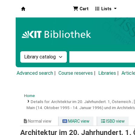
Cart
Lists
Koha online
Search the catalog by:
Search the catalog by k
Advanced search
Course reserves
Libraries
Articl
Home
Details for:
Architektur im 20. Jahrhundert.
1,
Österreich ;
Main (14. Oktober 1995 - 14. Januar 1996) und im Architektur-
Normal view
MARC view
ISBD view
Architektur im 20. Jahrhundert. 1, 