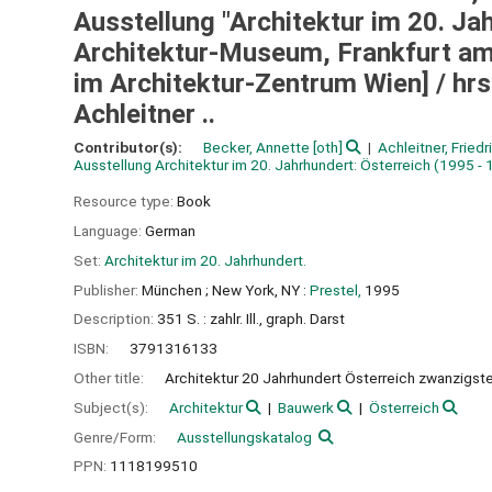
Ausstellung "Architektur im 20. Ja
Architektur-Museum, Frankfurt am 
im Architektur-Zentrum Wien] / hrsg
Achleitner ..
Contributor(s):
Becker, Annette
[oth]
Achleitner, Friedr
Ausstellung Architektur im 20. Jahrhundert: Österreich
(1995 - 1
Resource type:
Book
Language:
German
Set:
Architektur im 20. Jahrhundert.
Publisher:
München ;
New York, NY :
Prestel,
1995
Description:
351 S. : zahlr. Ill., graph. Darst
ISBN:
3791316133
Other title:
Architektur 20 Jahrhundert Österreich zwanzigst
Subject(s):
Architektur
Bauwerk
Österreich
Genre/Form:
Ausstellungskatalog
PPN:
1118199510