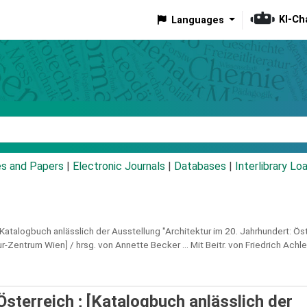
KI-Ch
Languages
eyword
es and Papers
|
Electronic Journals
|
Databases
|
Interlibrary Lo
 [Katalogbuch anlässlich der Ausstellung "Architektur im 20. Jahrhundert: 
Zentrum Wien] / hrsg. von Annette Becker ... Mit Beitr. von Friedrich Achlei
Österreich ; [Katalogbuch anlässlich der