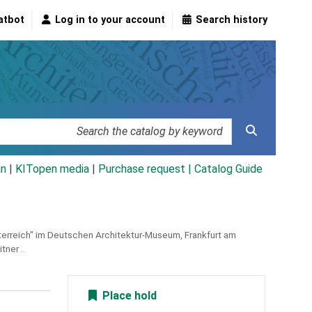
atbot
Log in to your account
Search history
an
|
KITopen media
|
Purchase request |
Catalog Guide
Österreich" im Deutschen Architektur-Museum, Frankfurt am
tner ..
Place hold