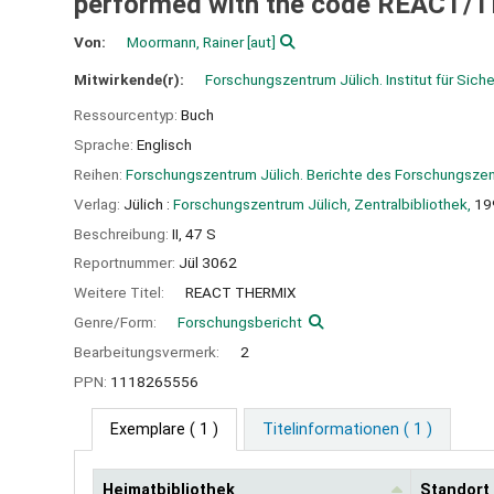
performed with the code REACT/
Von:
Moormann, Rainer
[aut]
Mitwirkende(r):
Forschungszentrum Jülich. Institut für Sic
Ressourcentyp:
Buch
Sprache:
Englisch
Reihen:
Forschungszentrum Jülich. Berichte des Forschungszen
Verlag:
Jülich :
Forschungszentrum Jülich, Zentralbibliothek,
19
Beschreibung:
II, 47 S
Reportnummer:
Jül 3062
Weitere Titel:
REACT THERMIX
Genre/Form:
Forschungsbericht
Bearbeitungsvermerk:
2
PPN:
1118265556
Exemplare
( 1 )
Titelinformationen ( 1 )
Heimatbibliothek
Standort