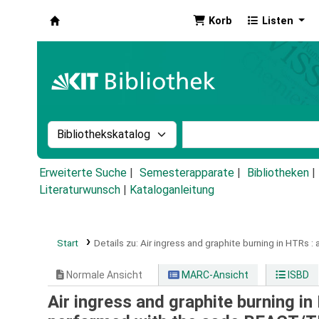
Korb
Listen
Koha
Suche im Katalog nach:
Stichwortsuche im Ka
Erweiterte Suche
Semesterapparate
Bibliotheken
Literaturwunsch
|
Kataloganleitung
Start
Details zu:
Air ingress and graphite burning in HTRs :
Normale Ansicht
MARC-Ansicht
ISBD
Air ingress and graphite burning in