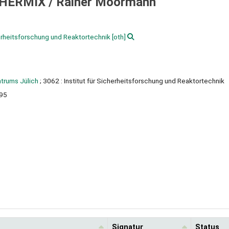
THERMIX /
Rainer Moormann
herheitsforschung und Reaktortechnik
[oth]
trums Jülich
; 3062 : Institut für Sicherheitsforschung und Reaktortechnik
95
Signatur
Status