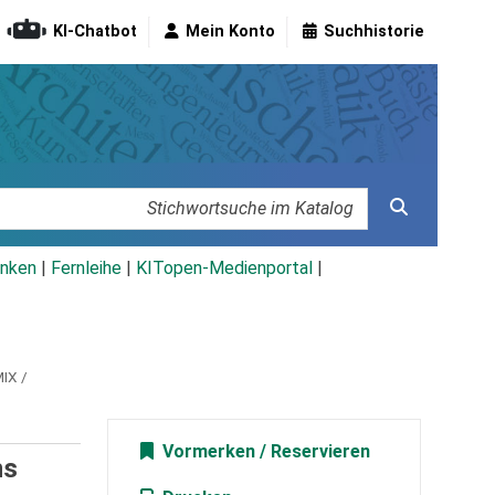
KI-Chatbot
Mein Konto
Suchhistorie
nken
|
Fernleihe
|
KITopen-Medienportal
|
IX /
Vormerken
ns