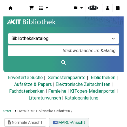
Koha
Erweiterte Suche
Semesterapparate
Bibliotheken
Aufsätze & Papers
|
Elektronische Zeitschriften
|
Fachdatenbanken
|
Fernleihe
|
KITopen-Medienportal
|
Literaturwunsch
|
Kataloganleitung
Start
Details zu:
Politische Schriften /
Normale Ansicht
MARC-Ansicht