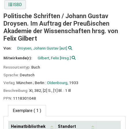
ISBD
Politische Schriften /
Johann Gustav
Droysen. Im Auftrag der Preußischen
Akademie der Wissenschaften hrsg. von
Felix Gilbert
Von:
Droysen, Johann Gustav
[aut]
Mitwirkende(r):
Gilbert, Felix
[Hrsg.]
Ressourcentyp:
Buch
Sprache:
Deutsch
Verlag:
München ;
Berlin :
Oldenbourg,
1933
Beschreibung:
XI, 382, [2] S., [1] Bl. : 1 Ill
PPN:
1118301048
Exemplare
( 1 )
Heimatbibliothek
Standort