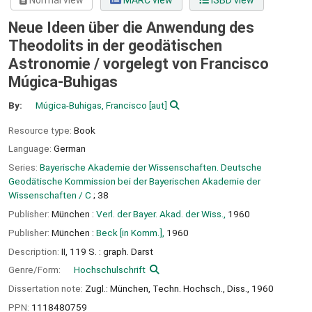
Normal view
MARC view
ISBD view
Neue Ideen über die Anwendung des
Theodolits in der geodätischen
Astronomie /
vorgelegt von Francisco
Múgica-Buhigas
By:
Múgica-Buhigas, Francisco
[aut]
Resource type:
Book
Language:
German
Series:
Bayerische Akademie der Wissenschaften. Deutsche
Geodätische Kommission bei der Bayerischen Akademie der
Wissenschaften / C
; 38
Publisher:
München :
Verl. der Bayer. Akad. der Wiss.,
1960
Publisher:
München :
Beck [in Komm.],
1960
Description:
II, 119 S. : graph. Darst
Genre/Form:
Hochschulschrift
Dissertation note:
Zugl.: München, Techn. Hochsch., Diss., 1960
PPN:
1118480759