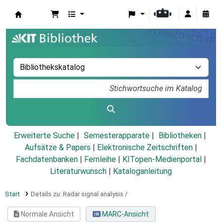
Koha
Erweiterte Suche
Semesterapparate
Bibliotheken
Aufsätze & Papers
|
Elektronische Zeitschriften
|
Fachdatenbanken
|
Fernleihe
|
KITopen-Medienportal
|
Literaturwunsch
|
Kataloganleitung
Start
Details zu:
Radar signal analysis /
Normale Ansicht
MARC-Ansicht