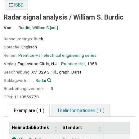
ISBD
Radar signal analysis /
William S. Burdic
Von:
Burdic, William S
[aut]
Ressourcentyp:
Buch
Sprache:
Englisch
Reihen:
Prentice-Hall electrical engineering series
Verlag:
Englewood Cliffs, N.J. :
Prentice-Hall,
1968
Beschreibung:
XV, 329 S. : Ill., graph. Darst
Schlagwörter:
Radar
Bearbeitungsvermerk:
3
PPN:
1118559770
Exemplare
( 1 )
Titelinformationen ( 1 )
Heimatbibliothek
Standort
Exemplare