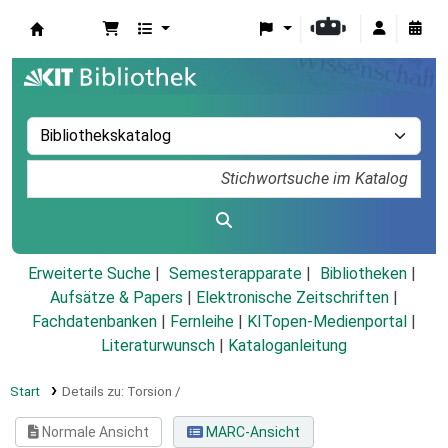
Koha
Erweiterte Suche
Semesterapparate
Bibliotheken
Aufsätze & Papers
|
Elektronische Zeitschriften
|
Fachdatenbanken
|
Fernleihe
|
KITopen-Medienportal
|
Literaturwunsch
|
Kataloganleitung
Start
Details zu:
Torsion /
Normale Ansicht
MARC-Ansicht