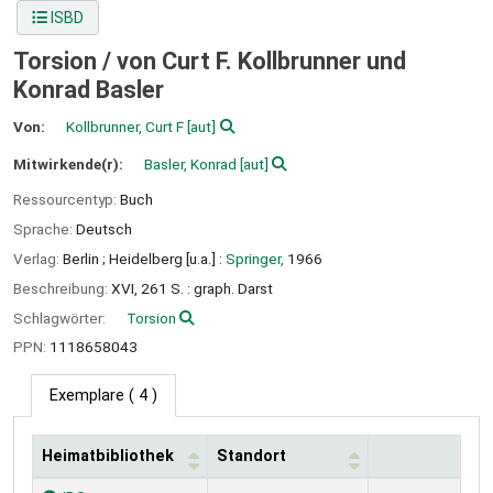
ISBD
Torsion /
von Curt F. Kollbrunner und
Konrad Basler
Von:
Kollbrunner, Curt F
[aut]
Mitwirkende(r):
Basler, Konrad
[aut]
Ressourcentyp:
Buch
Sprache:
Deutsch
Verlag:
Berlin ;
Heidelberg [u.a.] :
Springer,
1966
Beschreibung:
XVI, 261 S. : graph. Darst
Schlagwörter:
Torsion
PPN:
1118658043
Exemplare
( 4 )
Heimatbibliothek
Standort
Exemplare