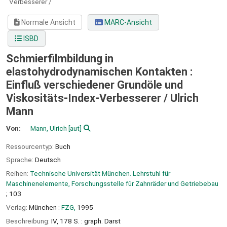
Verbesserer /
Normale Ansicht
MARC-Ansicht
ISBD
Schmierfilmbildung in
elastohydrodynamischen Kontakten :
Einfluß verschiedener Grundöle und
Viskositäts-Index-Verbesserer /
Ulrich
Mann
Von:
Mann, Ulrich
[aut]
Ressourcentyp:
Buch
Sprache:
Deutsch
Reihen:
Technische Universität München. Lehrstuhl für
Maschinenelemente, Forschungsstelle für Zahnräder und Getriebebau
; 103
Verlag:
München :
FZG,
1995
Beschreibung:
IV, 178 S. : graph. Darst