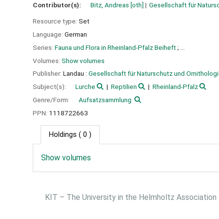
Contributor(s):
Bitz, Andreas
[oth]
Gesellschaft für Naturs
Resource type:
Set
Language:
German
Series:
Fauna und Flora in Rheinland-Pfalz Beiheft
; ...
Volumes:
Show volumes
Publisher:
Landau :
Gesellschaft für Naturschutz und Ornithologi
Subject(s):
Lurche
Reptilien
Rheinland-Pfalz
Genre/Form:
Aufsatzsammlung
PPN:
1118722663
Holdings
( 0 )
Show volumes
KIT – The University in the Helmholtz Association