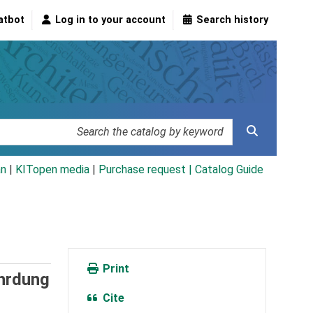
atbot
Log in to your account
Search history
an
|
KITopen media
|
Purchase request |
Catalog Guide
Print
ährdung
Cite