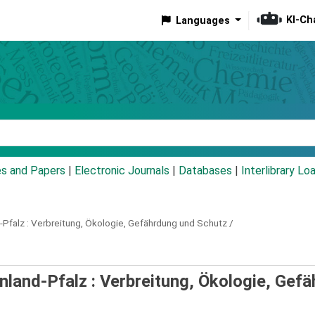
KI-Ch
Languages
eyword
es and Papers
|
Electronic Journals
|
Databases
|
Interlibrary Lo
Pfalz :
Verbreitung, Ökologie, Gefährdung und Schutz /
inland-Pfalz : Verbreitung, Ökologie, Gef