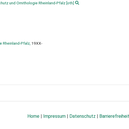
chutz und Ornithologie Rheinland-Pfalz
[oth]
e Rheinland-Pfalz,
19XX-
Home
|
Impressum
|
Datenschutz
|
Barrierefreihei