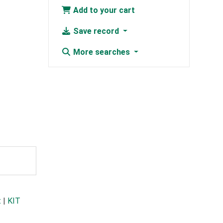
Add to your cart
Save record
More searches
t
|
KIT