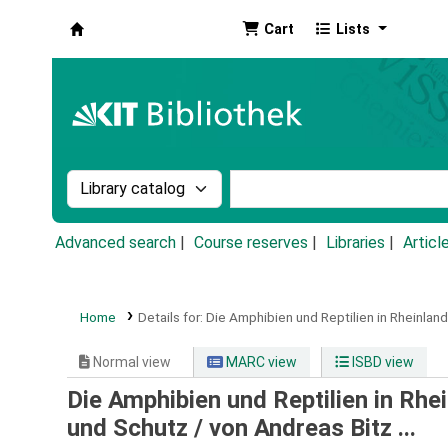
Cart
Lists
Koha online
Search the catalog by:
Search the catalog by k
Advanced search
Course reserves
Libraries
Articl
Home
Details for:
Die Amphibien und Reptilien in Rheinland-
Normal view
MARC view
ISBD view
Die Amphibien und Reptilien in Rhe
und Schutz /
von Andreas Bitz ...