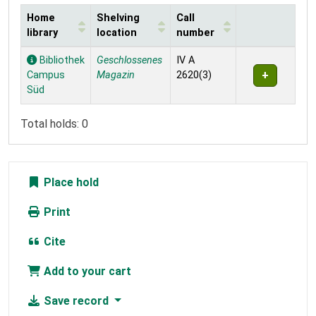
Home
Shelving
Call
library
location
number
Holdings
Bibliothek
Geschlossenes
IV A
Campus
Magazin
2620(3)
Süd
Total holds: 0
Place hold
Print
Cite
Add to your cart
Save record