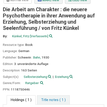
Normal view
MARC view
ISBD view
Die Arbeit am Charakter : die neuere
Psychotherapie in ihrer Anwendung auf
Erziehung, Selbsterziehung und
Seelenführung /
von Fritz Künkel
By:
Künkel, Fritz
[VerfasserIn]
Resource type:
Book
Language:
German
Publisher:
Schwerin :
Bahn,
1930
Edition:
3. unveränderte Auflage
Description:
163 Seiten
Subject(s):
Selbsterziehung
Erziehung
Genre/Form:
Ratgeber
PPN:
1118750446
Holdings
( 1 )
Title notes ( 1 )