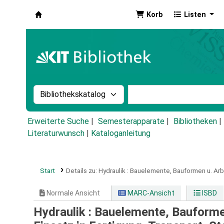
Korb
Listen
Koha
Suche im Katalog nach:
Stichwortsuche im Ka
Erweiterte Suche
Semesterapparate
Bibliotheken
Literaturwunsch
|
Kataloganleitung
Start
Details zu:
Hydraulik :
Bauelemente, Bauformen u. Arbei
Normale Ansicht
MARC-Ansicht
ISBD
Hydraulik : Bauelemente, Bauformen