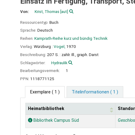
Einsatz in Fertigung, Transport, St
Von:
Krist, Thomas
[aut]
Ressourcentyp:
Buch
Sprache:
Deutsch
Reihen:
Kamprath-Reihe kurz und bündig Technik
Verlag:
Würzburg :
Vogel,
1970
Beschreibung:
207 S. : zahlr. Ill., graph. Darst
Schlagwörter:
Hydraulik
Bearbeitungsvermerk:
1
PPN:
1118771125
Exemplare
( 1 )
Titelinformationen ( 1 )
Heimatbibliothek
Standor
Exemplare
Bibliothek Campus Süd
Geschlo