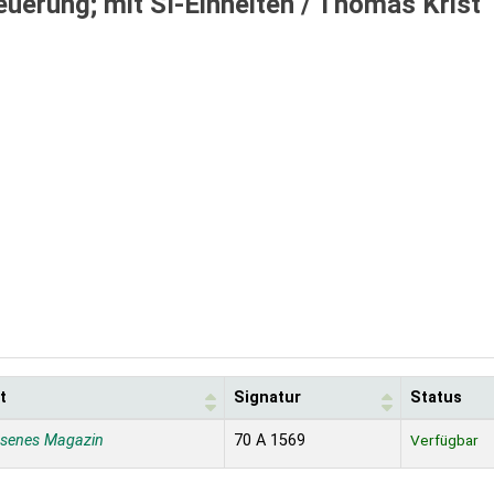
euerung; mit SI-Einheiten /
Thomas Krist
t
Signatur
Status
ssenes Magazin
70 A 1569
Verfügbar