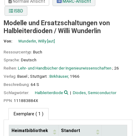
Normale Ansicht
MARC-Ansicht
ISBD
Modelle und Ersatzschaltungen von
Halbleiterdioden /
Willi Wunderlin
Von:
Wunderlin, Willy
[aut]
Ressourcentyp:
Buch
Sprache:
Deutsch
Reihen:
Lehr- und Handbücher der Ingenieurwissenschaften
; 26
Verlag:
Basel ;
Stuttgart :
Birkhäuser,
1966
Beschreibung:
64 S
Schlagwörter:
Halbleiterdiode
Diodes, Semiconductor
PPN:
111883884X
Exemplare
( 1 )
Heimatbibliothek
Standort