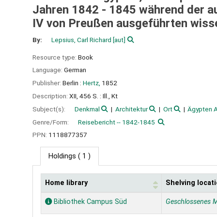
Jahren 1842 - 1845 während der auf
IV von Preußen ausgeführten wisse
By:
Lepsius, Carl Richard
[aut]
Resource type:
Book
Language:
German
Publisher:
Berlin :
Hertz,
1852
Description:
XII, 456 S. : Ill., Kt
Subject(s):
Denkmal
Architektur
Ort
Ägypten A
Genre/Form:
Reisebericht -- 1842-1845
PPN:
1118877357
Holdings
( 1 )
Home library
Shelving locat
Holdings
Bibliothek Campus Süd
Geschlossenes 