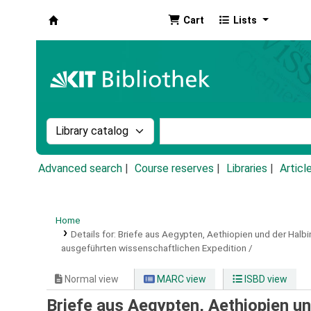
Cart
Lists
Koha online
Search the catalog by:
Search the catalog by k
Advanced search
Course reserves
Libraries
Articl
Home
Details for:
Briefe aus Aegypten, Aethiopien und der Halbin
ausgeführten wissenschaftlichen Expedition /
Normal view
MARC view
ISBD view
Briefe aus Aegypten, Aethiopien un