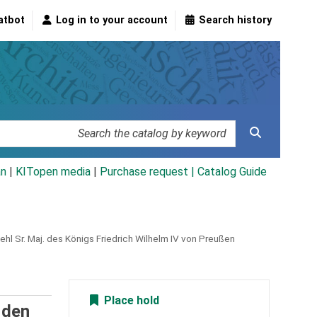
atbot
Log in to your account
Search history
an
|
KITopen media
|
Purchase request |
Catalog Guide
hl Sr. Maj. des Königs Friedrich Wilhelm IV von Preußen
Place hold
 den