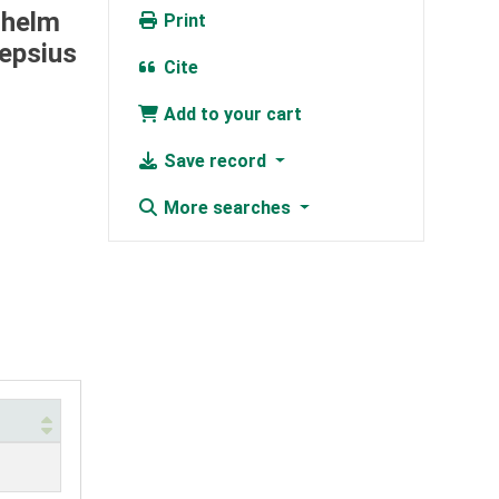
lhelm
Print
epsius
Cite
Add to your cart
Save record
More searches