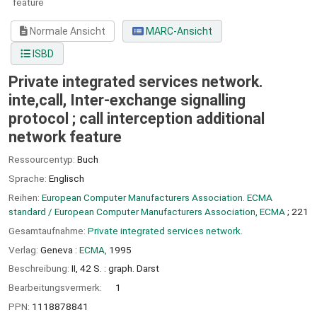
feature
Normale Ansicht
MARC-Ansicht
ISBD
Private integrated services network.
inte,call, Inter-exchange signalling
protocol ; call interception additional
network feature
Ressourcentyp:
Buch
Sprache:
Englisch
Reihen:
European Computer Manufacturers Association. ECMA
standard / European Computer Manufacturers Association, ECMA
; 221
Gesamtaufnahme:
Private integrated services network.
Verlag:
Geneva :
ECMA,
1995
Beschreibung:
II, 42 S. : graph. Darst
Bearbeitungsvermerk:
1
PPN:
1118878841