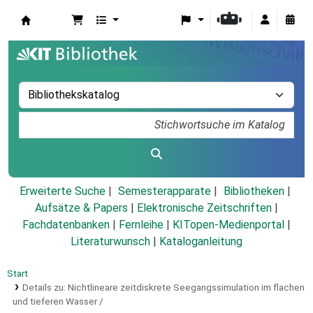
Koha
Erweiterte Suche
Semesterapparate
Bibliotheken
Aufsätze & Papers
|
Elektronische Zeitschriften
|
Fachdatenbanken
|
Fernleihe
|
KITopen-Medienportal
|
Literaturwunsch
|
Kataloganleitung
Start
Details zu:
Nichtlineare zeitdiskrete Seegangssimulation im flachen
und tieferen Wasser /