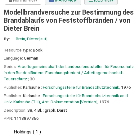
Normal view
MARC view
ISBD view
Modellbrandversuche zur Bestimmung des
Brandablaufs von Feststoffbränden /
von
Dieter Brein
By:
Brein, Dieter
[aut]
Resource type:
Book
Language:
German
Series:
Arbeitsgemeinschaft der Landesdienststellen für Feuerschutz
in den Bundesländern. Forschungsbericht / Arbeitsgemeinschaft
Feuerschutz
; 30
Publisher:
Karlsruhe :
Forschungsstelle für Brandschutztechnik,
1976
Publisher:
Karlsruhe :
Forschungsstelle für Brandschutztechnik an d.
Univ. Karlsruhe (TH), Abt. Dokumentation [Vertrieb],
1976
Description:
38, 4 Bl. : graph. Darst
PPN:
1118897366
Holdings
( 1 )