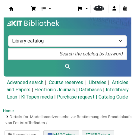
Koha online
Advanced search
Course reserves
Libraries
Articles
and Papers
|
Electronic Journals
|
Databases
|
Interlibrary
Loan
|
KITopen media
|
Purchase request |
Catalog Guide
Home
Details for:
Modellbrandversuche zur Bestimmung des Brandablaufs
von Feststoffbränden /