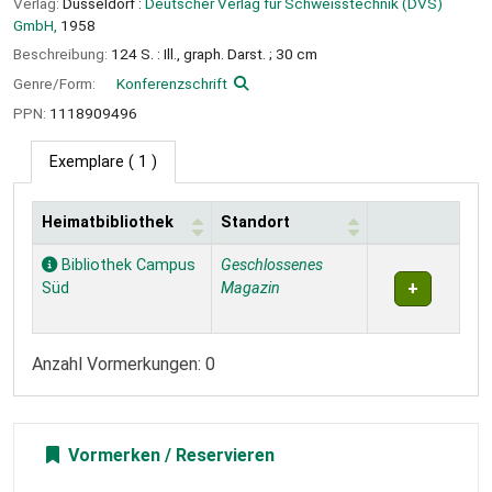
Verlag:
Düsseldorf :
Deutscher Verlag für Schweisstechnik (DVS)
GmbH,
1958
Beschreibung:
124 S. : Ill., graph. Darst. ; 30 cm
Genre/Form:
Konferenzschrift
PPN:
1118909496
Exemplare
( 1 )
Heimatbibliothek
Standort
Exemplare
Bibliothek Campus
Geschlossenes
Süd
Magazin
Anzahl Vormerkungen: 0
Vormerken