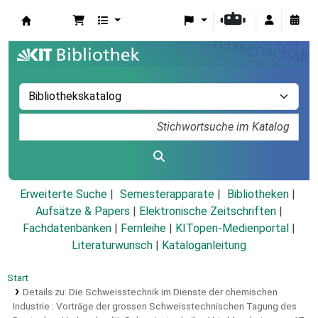
Koha
Erweiterte Suche
Semesterapparate
Bibliotheken
Aufsätze & Papers
|
Elektronische Zeitschriften
|
Fachdatenbanken
|
Fernleihe
|
KITopen-Medienportal
|
Literaturwunsch
|
Kataloganleitung
Start
Details zu:
Die Schweisstechnik im Dienste der chemischen
Industrie :
Vorträge der grossen Schweisstechnischen Tagung des