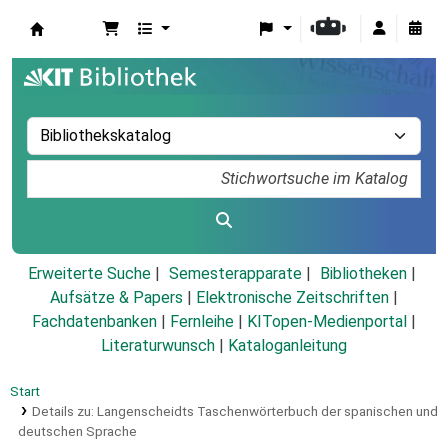
Koha
Erweiterte Suche
Semesterapparate
Bibliotheken
Aufsätze & Papers
|
Elektronische Zeitschriften
|
Fachdatenbanken
|
Fernleihe
|
KITopen-Medienportal
|
Literaturwunsch
|
Kataloganleitung
Start
Details zu:
Langenscheidts Taschenwörterbuch der spanischen und
deutschen Sprache