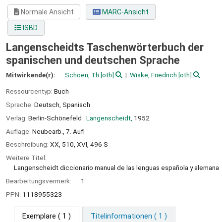
Normale Ansicht
MARC-Ansicht
ISBD
Langenscheidts Taschenwörterbuch der
spanischen und deutschen Sprache
Mitwirkende(r):
Schoen, Th
[oth]
Wiske, Friedrich
[oth]
Ressourcentyp:
Buch
Sprache:
Deutsch
,
Spanisch
Verlag:
Berlin-Schönefeld :
Langenscheidt,
1952
Auflage:
Neubearb., 7. Aufl
Beschreibung:
XX, 510, XVI, 496 S
Weitere Titel:
Langenscheidt diccionario manual de las lenguas española y alemana
Bearbeitungsvermerk:
1
PPN:
1118955323
Exemplare
( 1 )
Titelinformationen ( 1 )