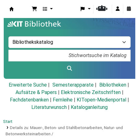
Koha
Erweiterte Suche
Semesterapparate
Bibliotheken
Aufsätze & Papers
|
Elektronische Zeitschriften
|
Fachdatenbanken
|
Fernleihe
|
KITopen-Medienportal
|
Literaturwunsch
|
Kataloganleitung
Start
Details zu:
Mauer-, Beton- und Stahlbetonarbeiten, Natur- und
Betonwerksteinarbeiten /