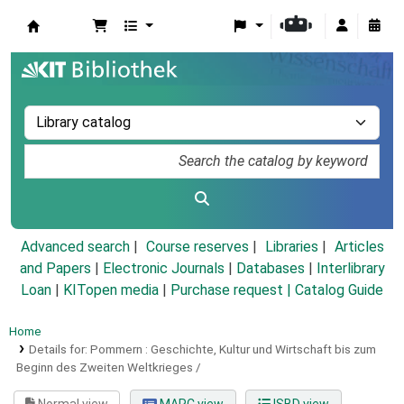
Koha online
Advanced search
Course reserves
Libraries
Articles
and Papers
|
Electronic Journals
|
Databases
|
Interlibrary
Loan
|
KITopen media
|
Purchase request |
Catalog Guide
Home
Details for:
Pommern :
Geschichte, Kultur und Wirtschaft bis zum
Beginn des Zweiten Weltkrieges /