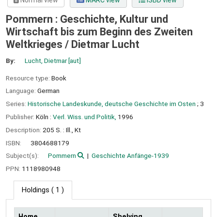
Normal view
MARC view
ISBD view
Pommern : Geschichte, Kultur und
Wirtschaft bis zum Beginn des Zweiten
Weltkrieges /
Dietmar Lucht
By:
Lucht, Dietmar
[aut]
Resource type:
Book
Language:
German
Series:
Historische Landeskunde, deutsche Geschichte im Osten
; 3
Publisher:
Köln :
Verl. Wiss. und Politik,
1996
Description:
205 S. : Ill., Kt
ISBN:
3804688179
Subject(s):
Pommern
Geschichte Anfänge-1939
PPN:
1118980948
Holdings
( 1 )
Home
Shelving