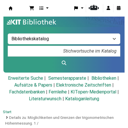
Koha
Erweiterte Suche
Semesterapparate
Bibliotheken
Aufsätze & Papers
|
Elektronische Zeitschriften
|
Fachdatenbanken
|
Fernleihe
|
KITopen-Medienportal
|
Literaturwunsch
|
Kataloganleitung
Start
Details zu:
Möglichkeiten und Grenzen der trigonometrischen
Höhenmessung.
1 /