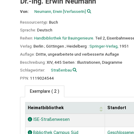
Dr.-Ing. Erwin Neumann
Von:
Neumann, Erwin
[VerfasserIn]
Ressourcentyp:
Buch
Sprache:
Deutsch
Reihen:
Handbibliothek für Bauingenieure
. Teil 2, Eisenbahnwes
Verlag:
Berlin ;
Göttingen ;
Heidelberg :
Springer-Verlag,
1951
Auflage:
Dritte, ungearbeitete und verbesserte Auflage
Beschreibung:
XIV, 445 Seiten : Illustrationen, Diagramme
Schlagwörter:
Straßenbau
PPN:
1119024544
Exemplare
( 2 )
Heimatbibliothek
Standort
Exemplare
ISE-Straßenwesen
Bibliothek Campus Süd
Geschlossene