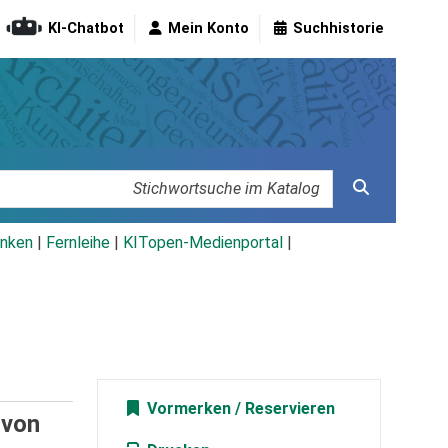
KI-Chatbot
Mein Konto
Suchhistorie
nken
|
Fernleihe
|
KITopen-Medienportal
|
Vormerken
/
von