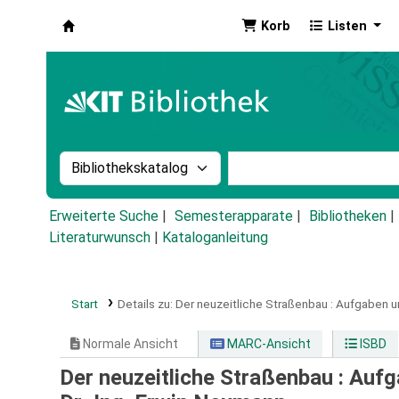
Korb
Listen
Koha
Suche im Katalog nach:
Stichwortsuche im Ka
Erweiterte Suche
Semesterapparate
Bibliotheken
Literaturwunsch
|
Kataloganleitung
Start
Details zu:
Der neuzeitliche Straßenbau :
Aufgaben un
Normale Ansicht
MARC-Ansicht
ISBD
Der neuzeitliche Straßenbau : Auf