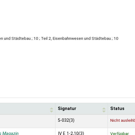
en und Städtebau ; 10 ; Teil 2, Eisenbahnwesen und Städtebau ; 10
Signatur
Status
5-032(3)
Nicht ausleih
s Magazin
IV E 1-2,10(3)
Verfügbar