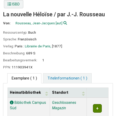
ISBD
La nouvelle Héloi͏̈se /
par J.-J. Rousseau
Von:
Rousseau, Jean-Jacques
[aut]
Ressourcentyp:
Buch
Sprache:
Französisch
Verlag:
Paris :
Librairie de Paris,
[1877]
Beschreibung:
689 S
Bearbeitungsvermerk:
1
PPN:
111903941X
Exemplare
( 1 )
Titelinformationen ( 1 )
Heimatbibliothek
Standort
Exemplare
Bibliothek Campus
Geschlossenes
Süd
Magazin