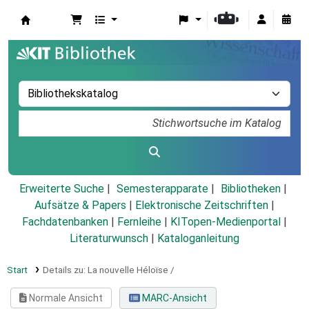
Koha
Erweiterte Suche
Semesterapparate
Bibliotheken
Aufsätze & Papers
|
Elektronische Zeitschriften
|
Fachdatenbanken
|
Fernleihe
|
KITopen-Medienportal
|
Literaturwunsch
|
Kataloganleitung
Start
Details zu:
La nouvelle Héloi͏̈se /
Normale Ansicht
MARC-Ansicht