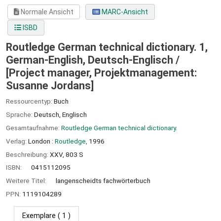
Normale Ansicht
MARC-Ansicht
ISBD
Routledge German technical dictionary. 1,
German-English, Deutsch-Englisch /
[Project manager, Projektmanagement:
Susanne Jordans]
Ressourcentyp:
Buch
Sprache:
Deutsch
,
Englisch
Gesamtaufnahme:
Routledge German technical dictionary.
Verlag:
London :
Routledge,
1996
Beschreibung:
XXV, 803 S
ISBN:
0415112095
Weitere Titel:
langenscheidts fachwörterbuch
PPN:
1119104289
Exemplare
( 1 )