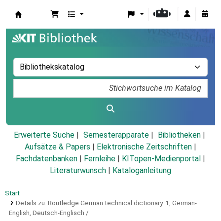
Koha
Erweiterte Suche
Semesterapparate
Bibliotheken
Aufsätze & Papers
|
Elektronische Zeitschriften
|
Fachdatenbanken
|
Fernleihe
|
KITopen-Medienportal
|
Literaturwunsch
|
Kataloganleitung
Start
Details zu:
Routledge German technical dictionary.
1,
German-
English, Deutsch-Englisch /