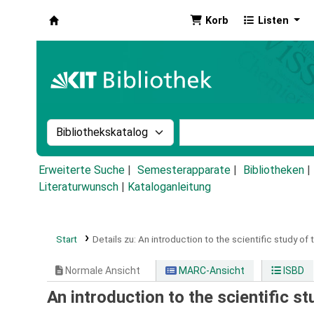
Korb
Listen
Koha
Suche im Katalog nach:
Stichwortsuche im Ka
Erweiterte Suche
Semesterapparate
Bibliotheken
Literaturwunsch
|
Kataloganleitung
Start
Details zu:
An introduction to the scientific study of t
Normale Ansicht
MARC-Ansicht
ISBD
An introduction to the scientific st