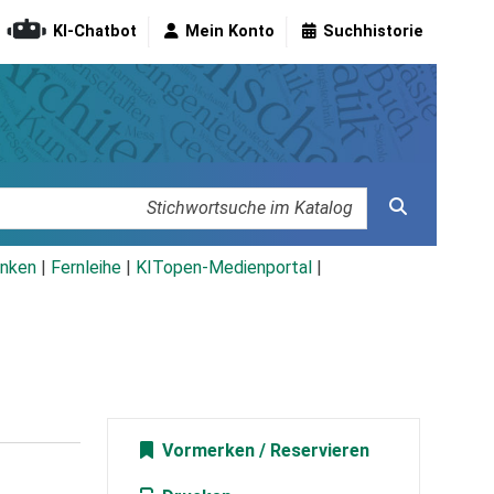
KI-Chatbot
Mein Konto
Suchhistorie
nken
|
Fernleihe
|
KITopen-Medienportal
|
Vormerken