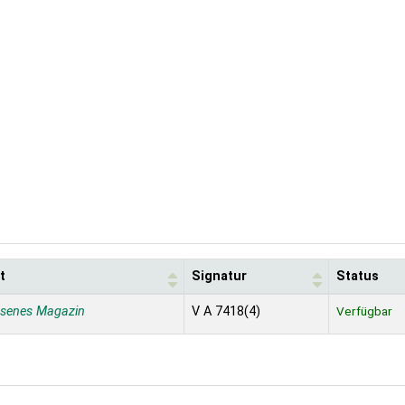
t
Signatur
Status
ssenes Magazin
V A 7418(4)
Verfügbar