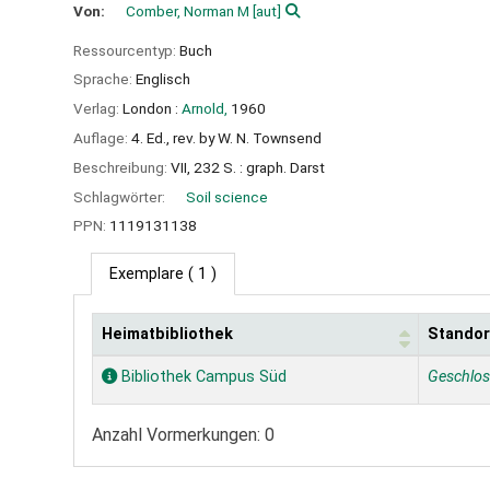
Von:
Comber, Norman M
[aut]
Ressourcentyp:
Buch
Sprache:
Englisch
Verlag:
London :
Arnold,
1960
Auflage:
4. Ed., rev. by W. N. Townsend
Beschreibung:
VII, 232 S. : graph. Darst
Schlagwörter:
Soil science
PPN:
1119131138
Exemplare
( 1 )
Heimatbibliothek
Standor
Exemplare
Bibliothek Campus Süd
Geschlo
Anzahl Vormerkungen: 0