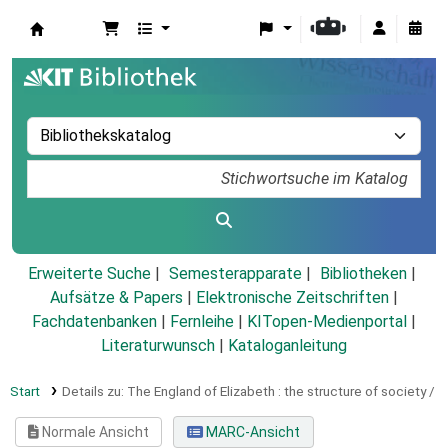
Koha
Erweiterte Suche
Semesterapparate
Bibliotheken
Aufsätze & Papers
|
Elektronische Zeitschriften
|
Fachdatenbanken
|
Fernleihe
|
KITopen-Medienportal
|
Literaturwunsch
|
Kataloganleitung
Start
Details zu:
The England of Elizabeth :
the structure of society /
Normale Ansicht
MARC-Ansicht