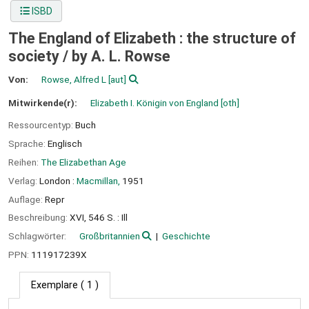
ISBD
The England of Elizabeth : the structure of
society /
by A. L. Rowse
Von:
Rowse, Alfred L
[aut]
Mitwirkende(r):
Elizabeth I. Königin von England
[oth]
Ressourcentyp:
Buch
Sprache:
Englisch
Reihen:
The Elizabethan Age
Verlag:
London :
Macmillan,
1951
Auflage:
Repr
Beschreibung:
XVI, 546 S. : Ill
Schlagwörter:
Großbritannien
Geschichte
PPN:
111917239X
Exemplare
( 1 )