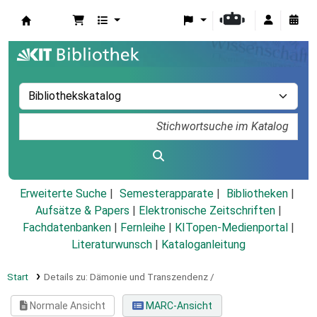
Koha
Erweiterte Suche
Semesterapparate
Bibliotheken
Aufsätze & Papers
|
Elektronische Zeitschriften
|
Fachdatenbanken
|
Fernleihe
|
KITopen-Medienportal
|
Literaturwunsch
|
Kataloganleitung
Start
Details zu:
Dämonie und Transzendenz /
Normale Ansicht
MARC-Ansicht