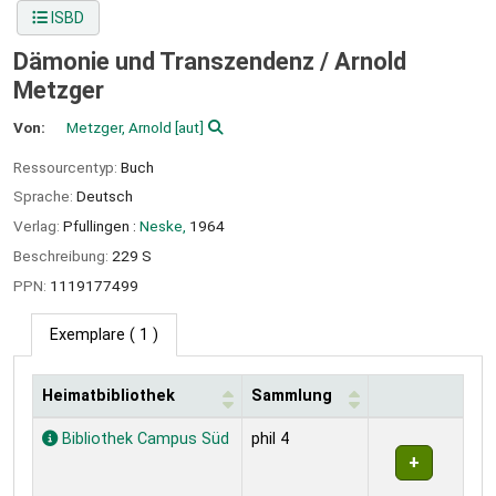
ISBD
Dämonie und Transzendenz /
Arnold
Metzger
Von:
Metzger, Arnold
[aut]
Ressourcentyp:
Buch
Sprache:
Deutsch
Verlag:
Pfullingen :
Neske,
1964
Beschreibung:
229 S
PPN:
1119177499
Exemplare
( 1 )
Heimatbibliothek
Sammlung
Exemplare
Bibliothek Campus Süd
phil 4