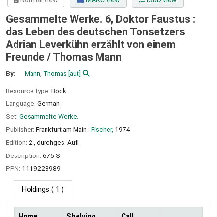
Normal view
MARC view
ISBD view
Gesammelte Werke. 6, Doktor Faustus :
das Leben des deutschen Tonsetzers
Adrian Leverkühn erzählt von einem
Freunde /
Thomas Mann
By:
Mann, Thomas
[aut]
Resource type:
Book
Language:
German
Set:
Gesammelte Werke.
Publisher:
Frankfurt am Main :
Fischer,
1974
Edition:
2., durchges. Aufl
Description:
675 S
PPN:
1119223989
Holdings
( 1 )
Home
Shelving
Call