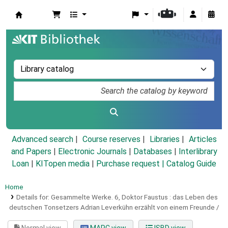
Koha online
Advanced search
Course reserves
Libraries
Articles
and Papers
|
Electronic Journals
|
Databases
|
Interlibrary
Loan
|
KITopen media
|
Purchase request |
Catalog Guide
Home
Details for:
Gesammelte Werke.
6,
Doktor Faustus : das Leben des
deutschen Tonsetzers Adrian Leverkühn erzählt von einem Freunde /