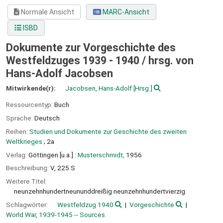
Normale Ansicht
MARC-Ansicht
ISBD
Dokumente zur Vorgeschichte des
Westfeldzuges 1939 - 1940 /
hrsg. von
Hans-Adolf Jacobsen
Mitwirkende(r):
Jacobsen, Hans-Adolf
[Hrsg.]
Ressourcentyp:
Buch
Sprache:
Deutsch
Reihen:
Studien und Dokumente zur Geschichte des zweiten
Weltkrieges
; 2a
Verlag:
Göttingen [u.a.] :
Musterschmidt,
1956
Beschreibung:
V, 225 S
Weitere Titel:
neunzehnhundertneununddreißig neunzehnhundertvierzig
Schlagwörter:
Westfeldzug 1940
Vorgeschichte
World War, 1939-1945 -- Sources