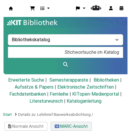
Koha
Erweiterte Suche
Semesterapparate
Bibliotheken
Aufsätze & Papers
|
Elektronische Zeitschriften
|
Fachdatenbanken
|
Fernleihe
|
KITopen-Medienportal
|
Literaturwunsch
|
Kataloganleitung
Start
Details zu:
Lehrbrief Bauwerksabdichtung /
Normale Ansicht
MARC-Ansicht