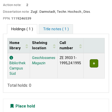
Action note:
2
Dissertation note:
Zugl.: Darmstadt, Techn. Hochsch., Diss.
PPN:
1119246539
Holdings
( 1 )
Title notes ( 1 )
Home
Shelving
Call
library
location
number
Holdings
Geschlossenes
ZE 3933:1-
Bibliothek
Magazin
1995,24.1995
Campus
Süd
Total holds: 0
Place hold