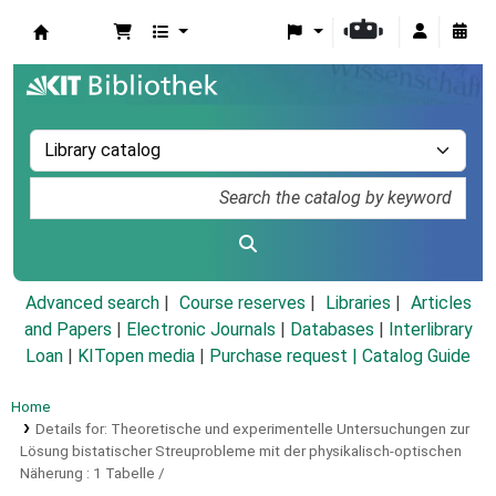
Koha online
Advanced search
Course reserves
Libraries
Articles
and Papers
|
Electronic Journals
|
Databases
|
Interlibrary
Loan
|
KITopen media
|
Purchase request |
Catalog Guide
Home
Details for:
Theoretische und experimentelle Untersuchungen zur
Lösung bistatischer Streuprobleme mit der physikalisch-optischen
Näherung :
1 Tabelle /