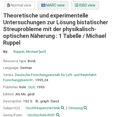
Normal view
MARC view
ISBD view
Theoretische und experimentelle
Untersuchungen zur Lösung bistatischer
Streuprobleme mit der physikalisch-
optischen Näherung : 1 Tabelle /
Michael
Ruppel
By:
Ruppel, Michael
[aut]
Resource type:
Book
Language:
German
Series:
Deutsche Forschungsanstalt für Luft- und Raumfahrt.
Forschungsbericht
; 1995,24
Publisher:
Köln :
DLR,
1995
Edition:
Als Ms. gedr
Description:
192 S. : Ill., graph. Darst
Subject(s):
Hochfrequenztechnik
Streuung
Genre/Form:
Hochschulschrift