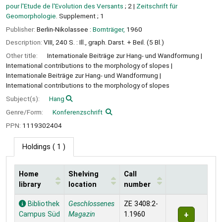
pour l'Etude de l'Evolution des Versants
; 2
|
Zeitschrift für
Geomorphologie
. Supplement ; 1
Publisher:
Berlin-Nikolassee :
Bornträger,
1960
Description:
VIII, 240 S. : Ill., graph. Darst. + Beil. (5 Bl.)
Other title:
Internationale Beiträge zur Hang- und Wandformung
International contributions to the morphology of slopes
Internationale Beiträge zur Hang- und Wandformung
International contributions to the morphology of slopes
Subject(s):
Hang
Genre/Form:
Konferenzschrift
PPN:
1119302404
Holdings
( 1 )
Home
Shelving
Call
library
location
number
Holdings
Bibliothek
Geschlossenes
ZE 3408:2-
Campus Süd
Magazin
1.1960