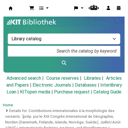
Koha online
Advanced search
Course reserves
Libraries
Articles
and Papers
|
Electronic Journals
|
Databases
|
Interlibrary
Loan
|
KITopen media
|
Purchase request |
Catalog Guide
Home
Details for:
Contributions internationales à la morphologie des
versants :
[prép. pur le XIX Congrès International de Géographie,
Norden (Danemark, Finlande, Islande, Norvège, Suède), Juillet/Août
1960] = Internationale Beiträge zur Hang- und Wandformung =