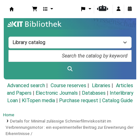
Koha online
Advanced search
Course reserves
Libraries
Articles
and Papers
|
Electronic Journals
|
Databases
|
Interlibrary
Loan
|
KITopen media
|
Purchase request |
Catalog Guide
Home
Details for:
Minimal zulässige Schmierfilmviskosität im
Verbrennungsmotor :
ein experimenteller Beitrag zur Erweiterung der
Erkenntnisse /