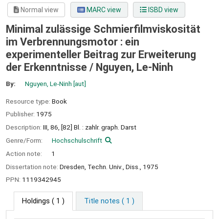
Normal view
MARC view
ISBD view
Minimal zulässige Schmierfilmviskosität
im Verbrennungsmotor : ein
experimenteller Beitrag zur Erweiterung
der Erkenntnisse /
Nguyen, Le-Ninh
By:
Nguyen, Le-Ninh
[aut]
Resource type:
Book
Publisher:
1975
Description:
III, 86, [82] Bl. : zahlr. graph. Darst
Genre/Form:
Hochschulschrift
Action note:
1
Dissertation note:
Dresden, Techn. Univ., Diss., 1975
PPN:
1119342945
Holdings
( 1 )
Title notes ( 1 )