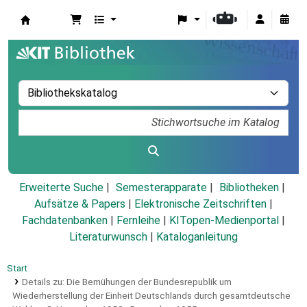
Koha
Erweiterte Suche
Semesterapparate
Bibliotheken
Aufsätze & Papers
|
Elektronische Zeitschriften
|
Fachdatenbanken
|
Fernleihe
|
KITopen-Medienportal
|
Literaturwunsch
|
Kataloganleitung
Start
Details zu:
Die Bemühungen der Bundesrepublik um
Wiederherstellung der Einheit Deutschlands durch gesamtdeutsche