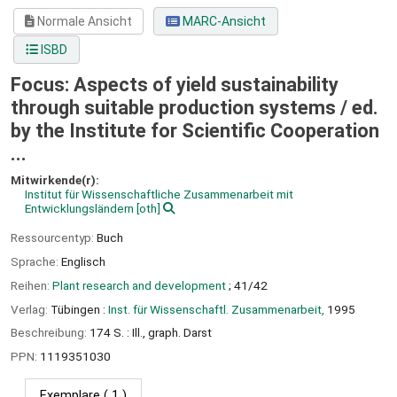
Normale Ansicht
MARC-Ansicht
ISBD
Focus: Aspects of yield sustainability
through suitable production systems /
ed.
by the Institute for Scientific Cooperation
...
Mitwirkende(r):
Institut für Wissenschaftliche Zusammenarbeit mit
Entwicklungsländern
[oth]
Ressourcentyp:
Buch
Sprache:
Englisch
Reihen:
Plant research and development
; 41/42
Verlag:
Tübingen :
Inst. für Wissenschaftl. Zusammenarbeit,
1995
Beschreibung:
174 S. : Ill., graph. Darst
PPN:
1119351030
Exemplare
( 1 )