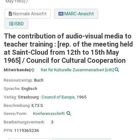
May 1965] /
Normale Ansicht
MARC-Ansicht
ISBD
The contribution of audio-visual media to
teacher training : [rep. of the meeting held
at Saint-Cloud from 12th to 15th May
1965] /
Council for Cultural Cooperation
Mitwirkende(r):
Rat für Kulturelle Zusammenarbeit
[oth]
Ressourcentyp:
Buch
Sprache:
Englisch
Verlag:
Strasbourg :
Council of Europe,
1965
Beschreibung:
II,73 S
Genre/Form:
Konferenzschrift
Bearbeitungsvermerk:
3
PPN:
1119365236