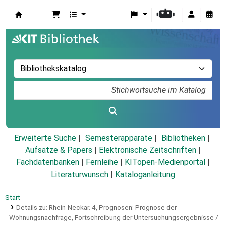
Koha
Erweiterte Suche
Semesterapparate
Bibliotheken
Aufsätze & Papers
|
Elektronische Zeitschriften
|
Fachdatenbanken
|
Fernleihe
|
KITopen-Medienportal
|
Literaturwunsch
|
Kataloganleitung
Start
Details zu:
Rhein-Neckar.
4,
Prognosen: Prognose der
Wohnungsnachfrage, Fortschreibung der Untersuchungsergebnisse /